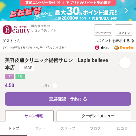
国内最大級の
サロン予約サイト
ブックマーク
ログイン
ゲストさん
ポイントを表示する
ポイントが1%たまる！
ポイントはサロン予約でつかえる！
美容皮膚クリニック提携サロン Lapis believe
本店
MAP
ｴｽﾃ
ﾘﾗｸ
4.50
（9件）
空席確認・予約する
クーポン・メニュー
サロン情報
トップ
フォト
スタッフ
ブログ
口コミ