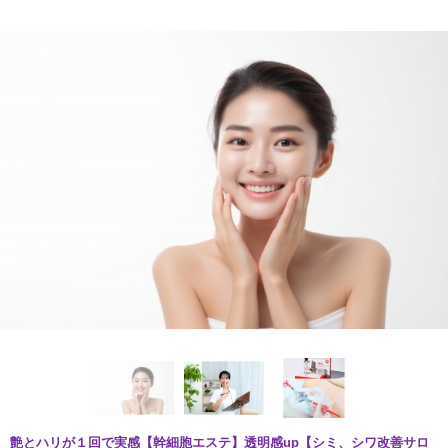
艶とハリが１回で実感【幹細胞エステ】透明感up【シミ、シワ改善サロ