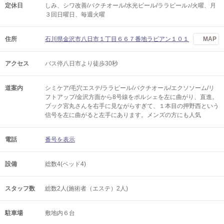
定休日
しみ、シワ改善/バクチオール/水光ピール/ララピール♪/火曜、月
３回日曜日、毎週火曜
住所
石川県金沢市八日市１丁目６６７番地ラビアン１０１
MAP
アクセス
バス停八日市より徒歩30秒
道案内
シミケア/毛穴エステ/ララピール/バクチオール/エクソソーム/リ
フトアップ/金沢方面から8号線をポルシェを左に曲がり、直進。
ブック宮丸さんを右手に見ながらすぎて、１本目の押野西という
信号を左に曲がると左手にあります。メンズの方にも人気
電話
番号を表示
設備
総数4(ベッド4)
スタッフ数
総数2人(施術者（エステ）2人)
駐車場
敷地内６台