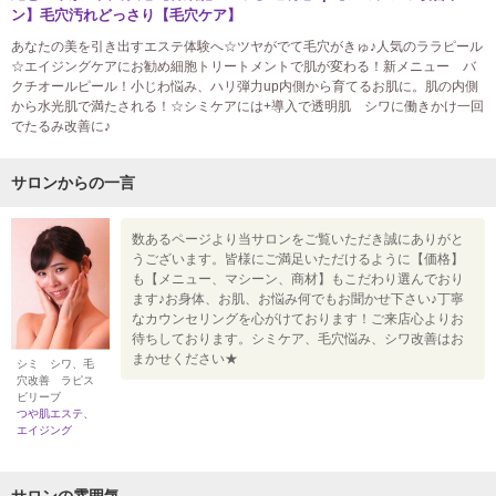
ン】毛穴汚れどっさり【毛穴ケア】
あなたの美を引き出すエステ体験へ☆ツヤがでて毛穴がきゅ♪人気のララピール
☆エイジングケアにお勧め細胞トリートメントで肌が変わる！新メニュー バ
クチオールピール！小じわ悩み、ハリ弾力up内側から育てるお肌に。肌の内側
から水光肌で満たされる！☆シミケアには+導入で透明肌 シワに働きかけ一回
でたるみ改善に♪
サロンからの一言
数あるページより当サロンをご覧いただき誠にありがと
うございます。皆様にご満足いただけるように【価格】
も【メニュー、マシーン、商材】もこだわり選んでおり
ます♪お身体、お肌、お悩み何でもお聞かせ下さい♪丁寧
なカウンセリングを心がけております！ご来店心よりお
待ちしております。シミケア、毛穴悩み、シワ改善はお
まかせください★
シミ シワ、毛
穴改善 ラピス
ビリーブ
つや肌エステ、
エイジング