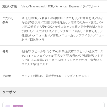
支払い方法
Visa／Mastercard／JCB／American Express／ライフカード
こだわり
当日受付OK／2名以上の利用OK／個室あり／駐車場あり／駅か
条件
ら徒歩5分以内／2回目以降特典あり／店頭でのカード支払いOK
／朝10時前でも受付OK／女性スタッフ在籍／完全予約制／指名
予約OK／1人で貸切OK／ドリンクサービスあり／着替えあり／
都度払いメニューあり／体験メニューあり／ブライダルメニュー
あり／回数券あり
備考
/脱毛/ララピール/シミケア/石川県/金沢市ララピール/金沢市エス
テ/ハイドロフェイシャル/毛穴ケア/肌改善/シワ/幹細胞/リフトア
ップ/たるみ改善/バクチオール/エイジングケア/ハリ、弾力/メン
ズエステ/女性エステ
その他
ポイント利用OK
即時予約OK
メンズにもオススメ
クーポン