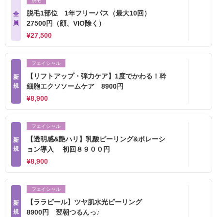
脱毛
脱毛1部位 1年フリーパス（最大10回）
全
員
27500円（顔、VIO除く）
¥27,500
フェイシャル
【リフトアップ・弾力ケア】1度でかわる！幹
新
規
細胞エクソソームケア 8900円
¥8,900
フェイシャル
【透明感&艶ハリ】乳酸ピーリング&ポレーシ
新
規
ョン導入 初回８９００円
¥8,900
フェイシャル
【ララピール】ツヤ肌水光ピーリング
新
規
8900円 翌朝つるんっ♪